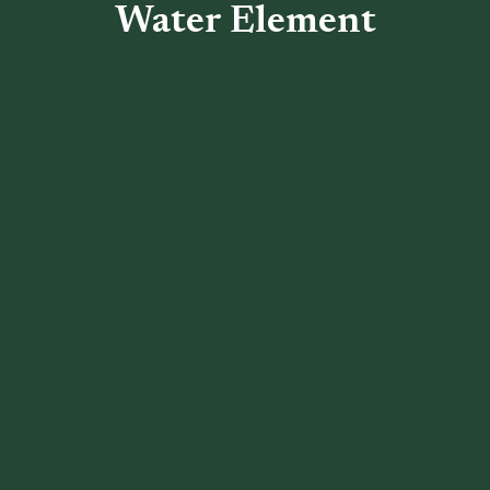
Water Element
Terug naar het overzicht
1. Water Element: Blaas
2. Water Element: Nieren
3. Documenten
4. Behandelingen
Meridianen Water
Element