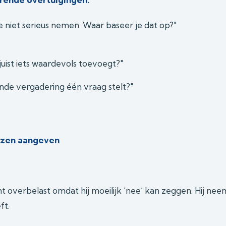
e niet serieus nemen. Waar baseer je dat op?"
juist iets waardevols toevoegt?"
ende vergadering één vraag stelt?"
nzen aangeven
t overbelast omdat hij moeilijk ‘nee’ kan zeggen. Hij nee
ft.