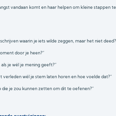
r angst vandaan komt en haar helpen om kleine stappen te
eschrijven waarin je iets wilde zeggen, maar het niet deed?
moment door je heen?”
als je wél je mening geeft?”
t verleden wél je stem laten horen en hoe voelde dat?”
p die je zou kunnen zetten om dit te oefenen?”
ende overtuigingen: