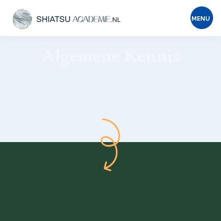
MENU
Algemene Kennis
Terug naar het overzicht
1. Basiskennis
2. Masterclasses
3. Documenten
4. Contra Indicaties