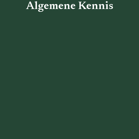
Algemene Kennis
Terug naar het overzicht
1. Basiskennis
2. Masterclasses
3. Documenten
4. Contra Indicaties
5. Examen voorbereiding
jaar 1