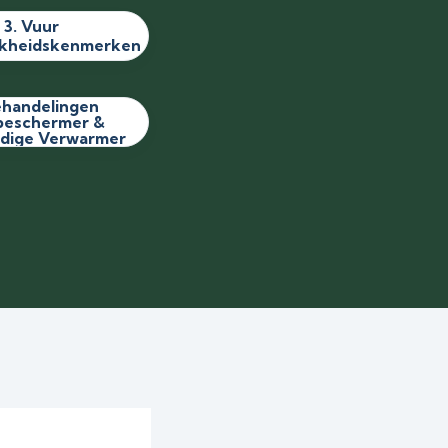
3. Vuur
ijkheidskenmerken
ehandelingen
beschermer &
dige Verwarmer