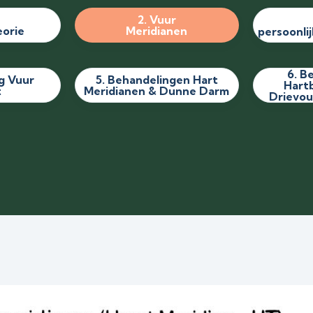
2. Vuur
orie
Meridianen
persoonl
6. B
eg Vuur
5. Behandelingen Hart
Hart
t
Meridianen & Dunne Darm
Drievou